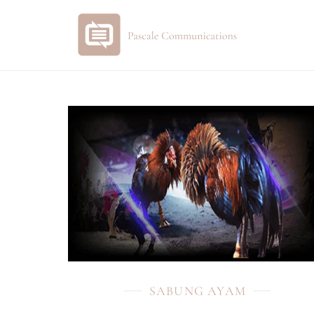
Skip
to
Daftar C
Mainkan ratus
content
taruhan judi
SABUNG AYAM