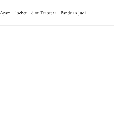
 Ayam
Ibcbet
Slot Terbesar
Panduan Judi
 Ayam
. Kami agen ibcbet online yang melayani daftar akun