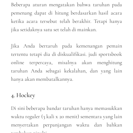
Beberapa aturan mengatakan bahwa taruhan pada
pemenang dapat di hitung berdasarkan hasil acara
ketika acara tersebut telah berakhir. Tetapi hanya
jika setidaknya satu set telah di mainkan.
Jika Anda bertaruh pada kemenangan pemain
tertentu tetapi dia di diskualifikasi. judi sportsbook
online terpercaya, misalnya akan menghitung
taruhan Anda sebagai kekalahan, dan yang lain
hanya akan membatalkannya.
4. Hockey
Di sini beberapa bandar taruhan hanya memasukkan
waktu reguler (3 kali x 20 menit) sementara yang lain
menyertakan perpanjangan waktu dan bahkan