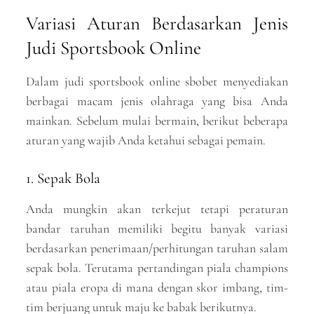
Variasi Aturan Berdasarkan Jenis
Judi Sportsbook Online
Dalam judi sportsbook online sbobet menyediakan
berbagai macam jenis olahraga yang bisa Anda
mainkan. Sebelum mulai bermain, berikut beberapa
aturan yang wajib Anda ketahui sebagai pemain.
1. Sepak Bola
Anda mungkin akan terkejut tetapi peraturan
bandar taruhan memiliki begitu banyak variasi
berdasarkan penerimaan/perhitungan taruhan salam
sepak bola. Terutama pertandingan piala champions
atau piala eropa di mana dengan skor imbang, tim-
tim berjuang untuk maju ke babak berikutnya.