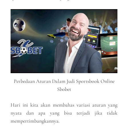
Perbedaan Aturan Dalam Judi Sportsbook Online
Sbobet
Hari ini kita akan membahas variasi aturan yang
nyata dan apa yang bisa terjadi jika tidak
mempertimbangkannya.