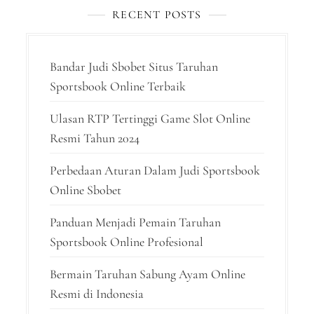
a
RECENT POSTS
t
i
Bandar Judi Sbobet Situs Taruhan
o
Sportsbook Online Terbaik
n
Ulasan RTP Tertinggi Game Slot Online
Resmi Tahun 2024
Perbedaan Aturan Dalam Judi Sportsbook
Online Sbobet
Panduan Menjadi Pemain Taruhan
Sportsbook Online Profesional
Bermain Taruhan Sabung Ayam Online
Resmi di Indonesia