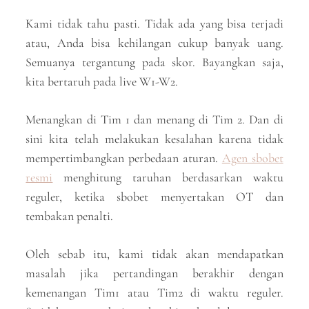
Kami tidak tahu pasti. Tidak ada yang bisa terjadi
atau, Anda bisa kehilangan cukup banyak uang.
Semuanya tergantung pada skor. Bayangkan saja,
kita bertaruh pada live W1-W2.
Menangkan di Tim 1 dan menang di Tim 2. Dan di
sini kita telah melakukan kesalahan karena tidak
mempertimbangkan perbedaan aturan.
Agen sbobet
resmi
menghitung taruhan berdasarkan waktu
reguler, ketika sbobet menyertakan OT dan
tembakan penalti.
Oleh sebab itu, kami tidak akan mendapatkan
masalah jika pertandingan berakhir dengan
kemenangan Tim1 atau Tim2 di waktu reguler.