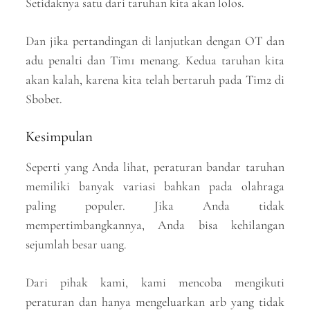
Setidaknya satu dari taruhan kita akan lolos.
Dan jika pertandingan di lanjutkan dengan OT dan
adu penalti dan Tim1 menang. Kedua taruhan kita
akan kalah, karena kita telah bertaruh pada Tim2 di
Sbobet.
Kesimpulan
Seperti yang Anda lihat, peraturan bandar taruhan
memiliki banyak variasi bahkan pada olahraga
paling populer. Jika Anda tidak
mempertimbangkannya, Anda bisa kehilangan
sejumlah besar uang.
Dari pihak kami, kami mencoba mengikuti
peraturan dan hanya mengeluarkan arb yang tidak