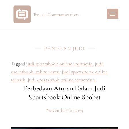
Skip
to
Daftar
Mainkan ratusan
content
Casino
permainan judi
Online
online di situs
Resmi dan
casino terbesar di
PANDUAN JUDI
Agen Judi
indonesia. Kami
Sabung
agen ibcbet online
Tagged
judi sportsbook online indonesia
,
judi
Ayam
yang melayani
sportsbook online resmi
,
judi sportsbook online
daftar akun
terbaik
,
judi sportsbook online terpercaya
taruhan judi
Perbedaan Aturan Dalam Judi
sabung ayam.
Sportsbook Online Sbobet
November 21, 2023