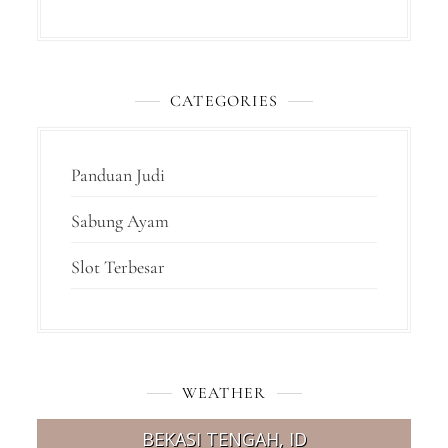
CATEGORIES
Panduan Judi
Sabung Ayam
Slot Terbesar
WEATHER
BEKASI TENGAH, ID