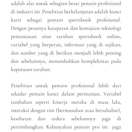
adalah alat untuk sebagian besar pemain profesional
di industri ini. Penelitian berkelanjutan adalah kunci
karir sebagai pemain sportsbook profesional.
Dengan pesatnya kecepatan dan kemajuan teknologi
pemantauan situs taruhan sportsbook online,
variabel yang berperan, informasi yang di sajikan,
dan sumber yang di berikan menjadi lebih penting
dan sebelumnya, menambahkan kompleksitas pada
keputusan taruhan.
Penelitian untuk pemain profesional lebih dari
sekedar pemain kunci dalam permainan. Variabel
tambahan seperti kinerja mereka di masa lalu,
interaksi dengan tim (bermusuhan atau bersahabat),
kesehatan dan cedera sebelumnya juga di
pertimbangkan. Kebanyakan pemain pro ini juga