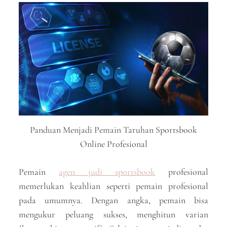
Panduan Menjadi Pemain Taruhan Sportsbook
Online Profesional
Pemain
agen judi sportsbook
profesional
memerlukan keahlian seperti pemain profesional
pada umumnya. Dengan angka, pemain bisa
mengukur peluang sukses, menghitun varian