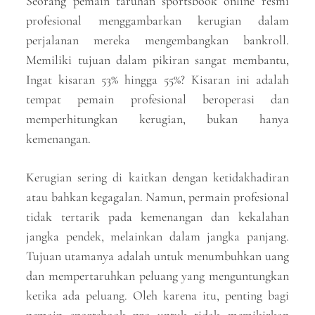
Seorang pemain taruhan sportsbook online resmi
profesional menggambarkan kerugian dalam
perjalanan mereka mengembangkan bankroll.
Memiliki tujuan dalam pikiran sangat membantu,
Ingat kisaran 53% hingga 55%? Kisaran ini adalah
tempat pemain profesional beroperasi dan
memperhitungkan kerugian, bukan hanya
kemenangan.
Kerugian sering di kaitkan dengan ketidakhadiran
atau bahkan kegagalan. Namun, permain profesional
tidak tertarik pada kemenangan dan kekalahan
jangka pendek, melainkan dalam jangka panjang.
Tujuan utamanya adalah untuk menumbuhkan uang
dan mempertaruhkan peluang yang menguntungkan
ketika ada peluang. Oleh karena itu, penting bagi