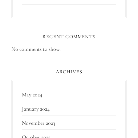
RECENT COMMENTS
No comments to show.
ARCHIVES
May 2024
January 2024
November 2023
October 2023