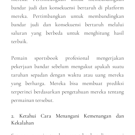
bandar judi dan konsekuensi bertaruh di platform
mereka. Pertimbangkan untuk membandingkan
bandar judi dan konsekuensi bertaruh melalui
saluran yang berbeda untuk menghitung hasil
terbaik.
Pemain sportsbook profesional mengerjakan
pekerjaan bandar sebelum mengukut apakah suatu
taruhan sepadan dengan waktu atau uang mereka
yang berharga. Mereka bisa membuat prediksi
terperinci berdasarkan pengetahuan mereka tentang
permainan tersebut.
2. Ketahui Cara Menangani Kemenangan dan
Kekalahan