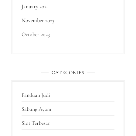
January 2024
November 2023
October 2023
CATEGORIES
Panduan Judi
Sabung Ayam
Slot Terbesar