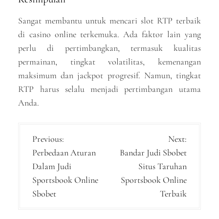
Sangat membantu untuk mencari slot RTP terbaik
di casino online terkemuka. Ada faktor lain yang
perlu di pertimbangkan, termasuk kualitas
permainan, tingkat volatilitas, kemenangan
maksimum dan jackpot progresif. Namun, tingkat
RTP harus selalu menjadi pertimbangan utama
Anda.
P
Previous:
Next:
Perbedaan Aturan
Bandar Judi Sbobet
o
Dalam Judi
Situs Taruhan
s
Sportsbook Online
Sportsbook Online
t
Sbobet
Terbaik
n